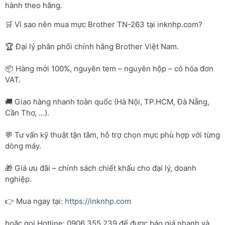
hành theo hãng.
🛒 Vì sao nên mua mực Brother TN-263 tại inknhp.com?
🏆 Đại lý phân phối chính hãng Brother Việt Nam.
📦 Hàng mới 100%, nguyên tem – nguyên hộp – có hóa đơn
VAT.
🚚 Giao hàng nhanh toàn quốc (Hà Nội, TP.HCM, Đà Nẵng,
Cần Thơ, …).
💬 Tư vấn kỹ thuật tận tâm, hỗ trợ chọn mực phù hợp với từng
dòng máy.
🎁 Giá ưu đãi – chính sách chiết khấu cho đại lý, doanh
nghiệp.
👉 Mua ngay tại:
https://inknhp.com
hoặc gọi Hotline: 0906 355 239 để được báo giá nhanh và