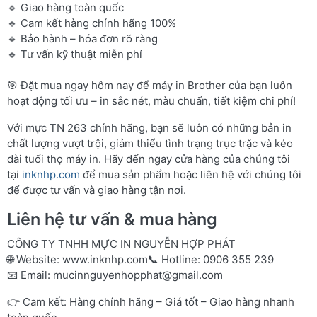
🔹 Giao hàng toàn quốc
🔹 Cam kết hàng chính hãng 100%
🔹 Bảo hành – hóa đơn rõ ràng
🔹 Tư vấn kỹ thuật miễn phí
🎯 Đặt mua ngay hôm nay để máy in Brother của bạn luôn
hoạt động tối ưu – in sắc nét, màu chuẩn, tiết kiệm chi phí!
Với mực TN 263 chính hãng, bạn sẽ luôn có những bản in
chất lượng vượt trội, giảm thiểu tình trạng trục trặc và kéo
dài tuổi thọ máy in. Hãy đến ngay cửa hàng của chúng tôi
tại
inknhp.com
để mua sản phẩm hoặc liên hệ với chúng tôi
để được tư vấn và giao hàng tận nơi.
Liên hệ tư vấn & mua hàng
CÔNG TY TNHH MỰC IN NGUYỄN HỢP PHÁT
🌐 Website:
www.inknhp.com
📞 Hotline: 0906 355 239
📧 Email:
mucinnguyenhopphat@gmail.com
👉 Cam kết: Hàng chính hãng – Giá tốt – Giao hàng nhanh