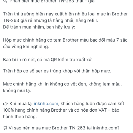
🔍 Phân biệt mực Brother TN-263 thật – giả
Trên thị trường hiện nay xuất hiện nhiều loại mực in Brother
TN-263 giá rẻ nhưng là hàng nhái, hàng refill.
Để tránh mua nhầm, bạn hãy lưu ý:
Hộp mực chính hãng có tem Brother màu bạc đổi màu 7 sắc
cầu vồng khi nghiêng.
Bao bì in rõ nét, có mã QR kiểm tra xuất xứ.
Trên hộp có số series trùng khớp với thân hộp mực.
Mực chính hãng khi in không có vệt đen, không lem màu,
không mùi lạ.
👉 Khi mua tại
inknhp.com
, khách hàng luôn được cam kết
100% hàng chính hãng Brother và có hóa đơn VAT – bảo
hành theo hãng.
🛒 Vì sao nên mua mực Brother TN-263 tại inknhp.com?