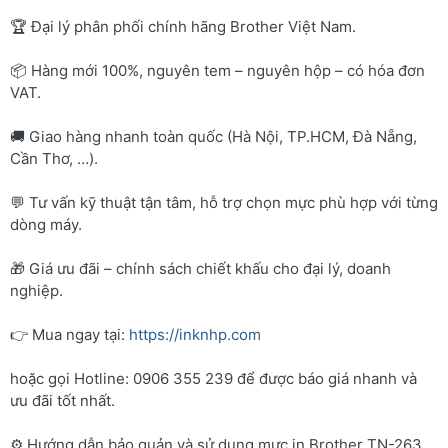
🏆 Đại lý phân phối chính hãng Brother Việt Nam.
📦 Hàng mới 100%, nguyên tem – nguyên hộp – có hóa đơn
VAT.
🚚 Giao hàng nhanh toàn quốc (Hà Nội, TP.HCM, Đà Nẵng,
Cần Thơ, …).
💬 Tư vấn kỹ thuật tận tâm, hỗ trợ chọn mực phù hợp với từng
dòng máy.
🎁 Giá ưu đãi – chính sách chiết khấu cho đại lý, doanh
nghiệp.
👉 Mua ngay tại:
https://inknhp.com
hoặc gọi Hotline: 0906 355 239 để được báo giá nhanh và
ưu đãi tốt nhất.
⚙️ Hướng dẫn bảo quản và sử dụng mực in Brother TN-263