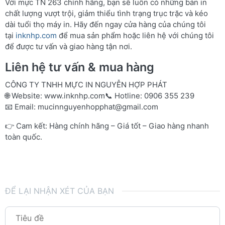
Với mực TN 263 chính hãng, bạn sẽ luôn có những bản in
chất lượng vượt trội, giảm thiểu tình trạng trục trặc và kéo
dài tuổi thọ máy in. Hãy đến ngay cửa hàng của chúng tôi
tại
inknhp.com
để mua sản phẩm hoặc liên hệ với chúng tôi
để được tư vấn và giao hàng tận nơi.
Liên hệ tư vấn & mua hàng
CÔNG TY TNHH MỰC IN NGUYỄN HỢP PHÁT
🌐 Website:
www.inknhp.com
📞 Hotline: 0906 355 239
📧 Email:
mucinnguyenhopphat@gmail.com
👉 Cam kết: Hàng chính hãng – Giá tốt – Giao hàng nhanh
toàn quốc.
ĐỂ LẠI NHẬN XÉT CỦA BẠN