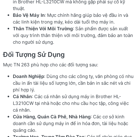
in Brother HL-L3210CW mà không gặp phải sự cố kỹ
thuật.
Bảo Vệ Máy In
: Mực chính hãng giúp bảo vệ đầu in và
các linh kiện trong máy, kéo dài tuổi thọ máy in.
Thân Thiện Với Môi Trường
: Sản phẩm được sản xuất
với quy trình thân thiện với môi trường, đảm bảo an toàn
cho người sử dụng.
Đối Tượng Sử Dụng
Mực TN 263 phù hợp cho các đối tượng sau:
Doanh Nghiệp
: Dùng cho các công ty, văn phòng có nhu
cầu in ấn tài liệu số lượng lớn, cần bản in sắc nét và chi
phí hợp lý.
Cá Nhân
: Các cá nhân sử dụng máy in Brother HL-
L3210CW tại nhà hoặc cho nhu cầu học tập, công việc
cá nhân.
Cửa Hàng, Quán Cà Phê, Nhà Hàng
: Các cơ sở kinh
doanh cần sử dụng máy in để in hóa đơn, tài liệu hoặc
quảng cáo.
Trường Học, Trung Tâm Đào Tạo
: Các tổ chức giáo dục