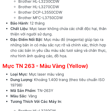
Brother HL-L3230CDW
Brother HL-L3270CDW
Brother DCP-L3550CDW
Brother MFC-L3750CDW
Bảo Hành
: 12 tháng
Chất Liệu
: Mực laser không chứa các chất độc hại, thân
thiện với người sử dụng.
Đặc Điểm Nổi Bật
: Mực màu đỏ (magenta) giúp tạo ra
những bản in có màu sắc rực rỡ và chính xác, thích hợp
cho các bản in yêu cầu màu sắc tươi sáng và chân thực,
như hình ảnh quảng cáo, đồ họa.
Mực TN 263 - Màu Vàng (Yellow)
Loại Mực
: Mực laser màu vàng
Dung Lượng
: Khoảng 1.400 trang (theo tiêu chuẩn ISO
19798)
Mã Sản Phẩm
: TN-263Y
Màu Sắc
: Vàng
Tương Thích Với Các Máy In
:
Brother HL-L3210CW