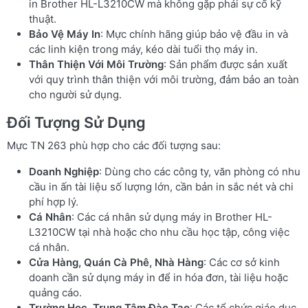
in Brother HL-L3210CW mà không gặp phải sự cố kỹ
thuật.
Bảo Vệ Máy In
: Mực chính hãng giúp bảo vệ đầu in và
các linh kiện trong máy, kéo dài tuổi thọ máy in.
Thân Thiện Với Môi Trường
: Sản phẩm được sản xuất
với quy trình thân thiện với môi trường, đảm bảo an toàn
cho người sử dụng.
Đối Tượng Sử Dụng
Mực TN 263 phù hợp cho các đối tượng sau:
Doanh Nghiệp
: Dùng cho các công ty, văn phòng có nhu
cầu in ấn tài liệu số lượng lớn, cần bản in sắc nét và chi
phí hợp lý.
Cá Nhân
: Các cá nhân sử dụng máy in Brother HL-
L3210CW tại nhà hoặc cho nhu cầu học tập, công việc
cá nhân.
Cửa Hàng, Quán Cà Phê, Nhà Hàng
: Các cơ sở kinh
doanh cần sử dụng máy in để in hóa đơn, tài liệu hoặc
quảng cáo.
Trường Học, Trung Tâm Đào Tạo
: Các tổ chức giáo dục