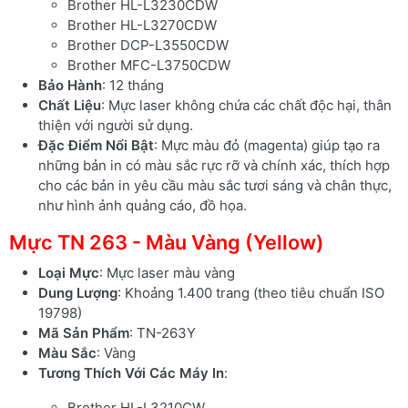
Brother HL-L3230CDW
Brother HL-L3270CDW
Brother DCP-L3550CDW
Brother MFC-L3750CDW
Bảo Hành
: 12 tháng
Chất Liệu
: Mực laser không chứa các chất độc hại, thân
thiện với người sử dụng.
Đặc Điểm Nổi Bật
: Mực màu đỏ (magenta) giúp tạo ra
những bản in có màu sắc rực rỡ và chính xác, thích hợp
cho các bản in yêu cầu màu sắc tươi sáng và chân thực,
như hình ảnh quảng cáo, đồ họa.
Mực TN 263 - Màu Vàng (Yellow)
Loại Mực
: Mực laser màu vàng
Dung Lượng
: Khoảng 1.400 trang (theo tiêu chuẩn ISO
19798)
Mã Sản Phẩm
: TN-263Y
Màu Sắc
: Vàng
Tương Thích Với Các Máy In
:
Brother HL-L3210CW