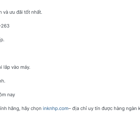
và ưu đãi tốt nhất.
N-263
p.
i lắp vào máy.
nh.
hôm nay
hính hãng, hãy chọn
inknhp.com
– địa chỉ uy tín được hàng ngàn