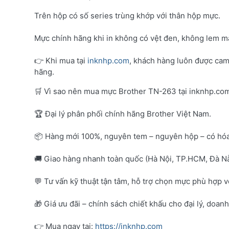
Trên hộp có số series trùng khớp với thân hộp mực.
Mực chính hãng khi in không có vệt đen, không lem mà
👉 Khi mua tại
inknhp.com
, khách hàng luôn được cam
hãng.
🛒 Vì sao nên mua mực Brother TN-263 tại inknhp.co
🏆 Đại lý phân phối chính hãng Brother Việt Nam.
📦 Hàng mới 100%, nguyên tem – nguyên hộp – có hó
🚚 Giao hàng nhanh toàn quốc (Hà Nội, TP.HCM, Đà Nẵ
💬 Tư vấn kỹ thuật tận tâm, hỗ trợ chọn mực phù hợp 
🎁 Giá ưu đãi – chính sách chiết khấu cho đại lý, doan
👉 Mua ngay tại:
https://inknhp.com