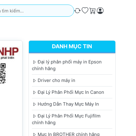
iếm. Kết quả sẽ tự động xuất hiện khi bạn nhập. Nhấn phím Ente
So sánh
Ưa thích
Giỏ hàng
DANH MỤC TIN
Đại lý phân phối máy in Epson
chính hãng
Driver cho máy in
Đại Lý Phân Phối Mực In Canon
Hướng Dẫn Thay Mực Máy In
Đại Lý Phân Phối Mực Fujifilm
chính hãng
Mực In BROTHER chính hãng