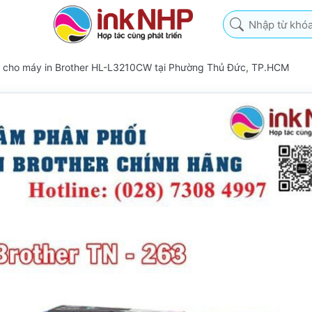
Nhập từ khóa tìm k
63 cho máy in Brother HL-L3210CW tại Phường Thủ Đức, TP.HCM