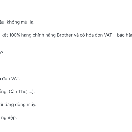
u, không mùi lạ.
 kết 100% hàng chính hãng Brother và có hóa đơn VAT – bảo hà
m?
a đơn VAT.
ng, Cần Thơ, …).
với từng dòng máy.
h nghiệp.