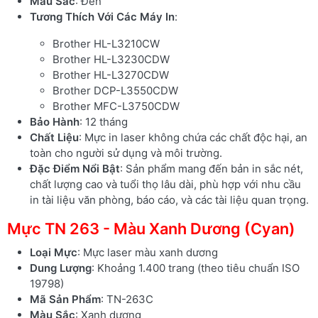
Màu Sắc
: Đen
Tương Thích Với Các Máy In
:
Brother HL-L3210CW
Brother HL-L3230CDW
Brother HL-L3270CDW
Brother DCP-L3550CDW
Brother MFC-L3750CDW
Bảo Hành
: 12 tháng
Chất Liệu
: Mực in laser không chứa các chất độc hại, an
toàn cho người sử dụng và môi trường.
Đặc Điểm Nổi Bật
: Sản phẩm mang đến bản in sắc nét,
chất lượng cao và tuổi thọ lâu dài, phù hợp với nhu cầu
in tài liệu văn phòng, báo cáo, và các tài liệu quan trọng.
Mực TN 263 - Màu Xanh Dương (Cyan)
Loại Mực
: Mực laser màu xanh dương
Dung Lượng
: Khoảng 1.400 trang (theo tiêu chuẩn ISO
19798)
Mã Sản Phẩm
: TN-263C
Màu Sắc
: Xanh dương