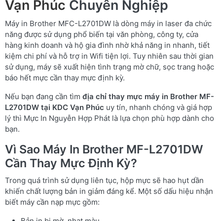
Vạn Phúc
Chuyên Nghiệp
Máy in Brother MFC-L2701DW là dòng máy in laser đa chức
năng được sử dụng phổ biến tại văn phòng, công ty, cửa
hàng kinh doanh và hộ gia đình nhờ khả năng in nhanh, tiết
kiệm chi phí và hỗ trợ in Wifi tiện lợi. Tuy nhiên sau thời gian
sử dụng, máy sẽ xuất hiện tình trạng mờ chữ, sọc trang hoặc
báo hết mực cần thay mực định kỳ.
Nếu bạn đang cần tìm
địa chỉ thay mực máy in Brother MF-
L2701DW tại KDC Vạn Phúc
uy tín, nhanh chóng và giá hợp
lý thì Mực In Nguyễn Hợp Phát là lựa chọn phù hợp dành cho
bạn.
Vì Sao Máy In Brother MF-L2701DW
Cần Thay Mực Định Kỳ?
Trong quá trình sử dụng liên tục, hộp mực sẽ hao hụt dần
khiến chất lượng bản in giảm đáng kể. Một số dấu hiệu nhận
biết máy cần nạp mực gồm:
Bản in bị mờ, nhạt màu