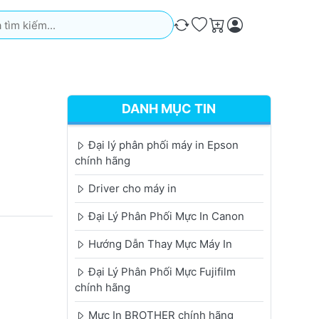
iếm. Kết quả sẽ tự động xuất hiện khi bạn nhập. Nhấn phím Ente
So sánh
Ưa thích
Giỏ hàng
DANH MỤC TIN
Đại lý phân phối máy in Epson
chính hãng
Driver cho máy in
Đại Lý Phân Phối Mực In Canon
Hướng Dẫn Thay Mực Máy In
Đại Lý Phân Phối Mực Fujifilm
chính hãng
Mực In BROTHER chính hãng