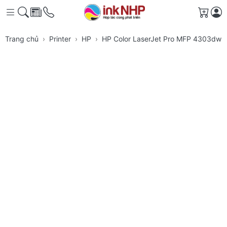
Giỏ h
Trang chủ
Printer
HP
HP Color LaserJet Pro MFP 4303dw P