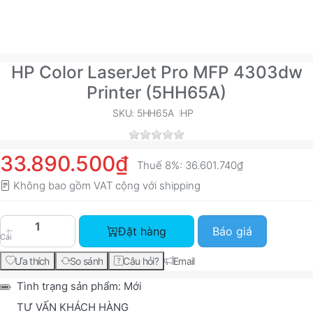
HP Color LaserJet Pro MFP 4303dw
Printer (5HH65A)
SKU: 5HH65A
HP
33.890.500₫
Thuế 8%:
36.601.740₫
Không bao gồm VAT cộng với
shipping
HP Color LaserJet Pro MFP 4303dw Printer (5HH
Đặt hàng
Báo giá
Cái
Ưa thích
So sánh
Câu hỏi?
Email
Tình trạng sản phẩm:
Mới
TƯ VẤN KHÁCH HÀNG