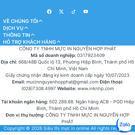
VỀ CHÚNG TÔI
DỊCH VỤ
THÔNG TIN
HỖ TRỢ KHÁCH HÀNG
CÔNG TY TNHH MỰC IN NGUYỄN HỢP PHÁT
Mã số doanh nghiệp:
0317923409
Địa chỉ:
668/48B Quốc lộ 13, Phường Hiệp Bình, Thành phố Hồ
Chí Minh, Việt Nam
Giấy chứng nhận đăng ký kinh doanh cấp ngày 10/07/2023
Email:
mucinnguyenhopphat@gmail.com
Điện thoại:
(028)7308.4997
Website:
www.inknhp.com
Tài khoản ngân hàng:
502.289.88. Ngân hàng ACB - PGD Hiệp
Bình, Thành phố Hồ Chí Minh
Đơn vị thụ hưởng:
CÔNG TY TNHH MỰC IN NGUYỄN HỢP
PHÁT
Copyright © 2026
Siêu thị mực in online
All rights reserved.