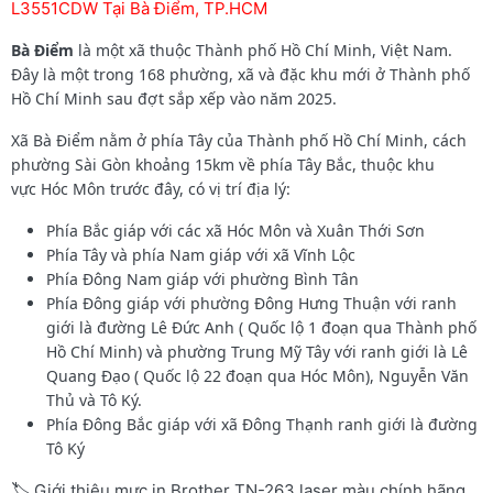
L3551CDW Tại Bà Điểm, TP.HCM
Bà Điểm
là một xã thuộc Thành phố Hồ Chí Minh, Việt Nam.
Đây là một trong 168 phường, xã và đặc khu mới ở Thành phố
Hồ Chí Minh sau đợt sắp xếp vào năm 2025.
Xã Bà Điểm nằm ở phía Tây của Thành phố Hồ Chí Minh, cách
phường Sài Gòn khoảng 15km về phía Tây Bắc, thuộc khu
vực Hóc Môn trước đây, có vị trí địa lý:
Phía Bắc giáp với các xã Hóc Môn và Xuân Thới Sơn
Phía Tây và phía Nam giáp với xã Vĩnh Lộc
Phía Đông Nam giáp với phường Bình Tân
Phía Đông giáp với phường Đông Hưng Thuận với ranh
giới là đường Lê Đức Anh ( Quốc lộ 1 đoạn qua Thành phố
Hồ Chí Minh) và phường Trung Mỹ Tây với ranh giới là Lê
Quang Đạo ( Quốc lộ 22 đoạn qua Hóc Môn), Nguyễn Văn
Thủ và Tô Ký.
Phía Đông Bắc giáp với xã Đông Thạnh ranh giới là đường
Tô Ký
🏷️ Giới thiệu mực in Brother TN-263 laser màu chính hãng