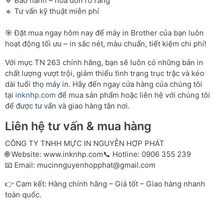
🔹 Bảo hành – hóa đơn rõ ràng
🔹 Tư vấn kỹ thuật miễn phí
🎯 Đặt mua ngay hôm nay để máy in Brother của bạn luôn
hoạt động tối ưu – in sắc nét, màu chuẩn, tiết kiệm chi phí!
Với mực TN 263 chính hãng, bạn sẽ luôn có những bản in
chất lượng vượt trội, giảm thiểu tình trạng trục trặc và kéo
dài tuổi thọ máy in. Hãy đến ngay cửa hàng của chúng tôi
tại
inknhp.com
để mua sản phẩm hoặc liên hệ với chúng tôi
để được tư vấn và giao hàng tận nơi.
Liên hệ tư vấn & mua hàng
CÔNG TY TNHH MỰC IN NGUYỄN HỢP PHÁT
🌐 Website:
www.inknhp.com
📞 Hotline: 0906 355 239
📧 Email:
mucinnguyenhopphat@gmail.com
👉 Cam kết: Hàng chính hãng – Giá tốt – Giao hàng nhanh
toàn quốc.