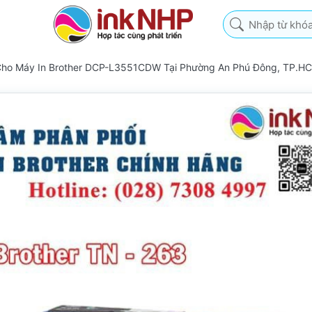
Nhập từ khóa tìm k
Cho Máy In Brother DCP-L3551CDW Tại Phường An Phú Đông, TP.H