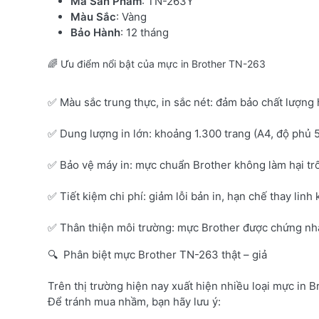
Mã Sản Phẩm
: TN-263Y
Màu Sắc
: Vàng
Bảo Hành
: 12 tháng
🌈 Ưu điểm nổi bật của mực in Brother TN-263
✅ Màu sắc trung thực, in sắc nét: đảm bảo chất lượng 
✅ Dung lượng in lớn: khoảng 1.300 trang (A4, độ phủ 
✅ Bảo vệ máy in: mực chuẩn Brother không làm hại tr
✅ Tiết kiệm chi phí: giảm lỗi bản in, hạn chế thay linh 
✅ Thân thiện môi trường: mực Brother được chứng nhận
🔍 Phân biệt mực Brother TN-263 thật – giả
Trên thị trường hiện nay xuất hiện nhiều loại mực in B
Để tránh mua nhầm, bạn hãy lưu ý: