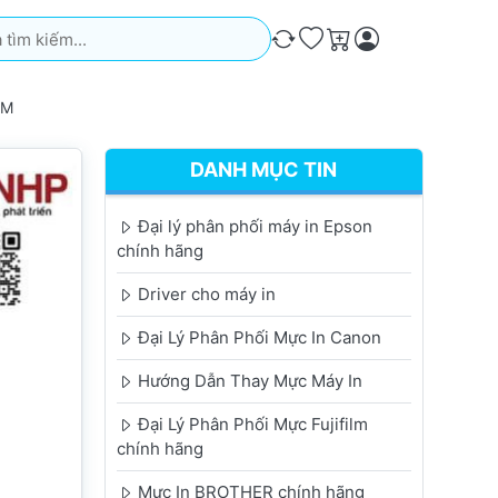
iếm. Kết quả sẽ tự động xuất hiện khi bạn nhập. Nhấn phím Ente
So sánh
Ưa thích
Giỏ hàng
CM
DANH MỤC TIN
Đại lý phân phối máy in Epson
chính hãng
Driver cho máy in
Đại Lý Phân Phối Mực In Canon
Hướng Dẫn Thay Mực Máy In
Đại Lý Phân Phối Mực Fujifilm
chính hãng
Mực In BROTHER chính hãng