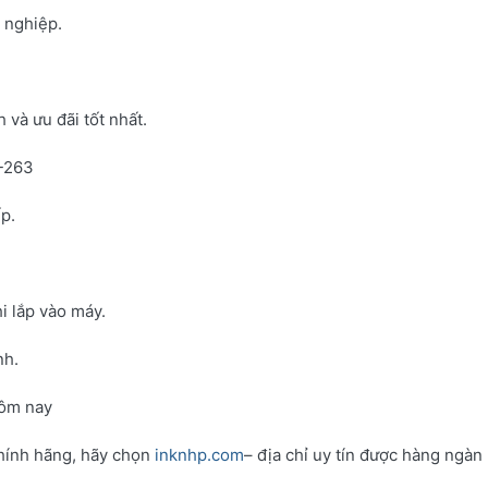
h nghiệp.
và ưu đãi tốt nhất.
N-263
p.
i lắp vào máy.
nh.
hôm nay
hính hãng, hãy chọn
inknhp.com
– địa chỉ uy tín được hàng ngàn