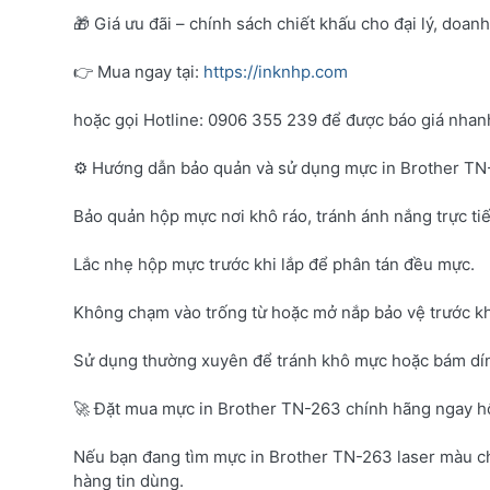
🎁 Giá ưu đãi – chính sách chiết khấu cho đại lý, doan
👉 Mua ngay tại:
https://inknhp.com
hoặc gọi Hotline: 0906 355 239 để được báo giá nhanh 
⚙️ Hướng dẫn bảo quản và sử dụng mực in Brother T
Bảo quản hộp mực nơi khô ráo, tránh ánh nắng trực tiế
Lắc nhẹ hộp mực trước khi lắp để phân tán đều mực.
Không chạm vào trống từ hoặc mở nắp bảo vệ trước kh
Sử dụng thường xuyên để tránh khô mực hoặc bám dí
🚀 Đặt mua mực in Brother TN-263 chính hãng ngay 
Nếu bạn đang tìm mực in Brother TN-263 laser màu c
hàng tin dùng.