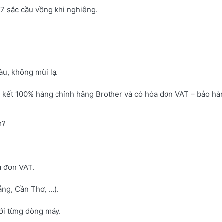
7 sắc cầu vồng khi nghiêng.
u, không mùi lạ.
 kết 100% hàng chính hãng Brother và có hóa đơn VAT – bảo hà
m?
a đơn VAT.
ng, Cần Thơ, …).
với từng dòng máy.