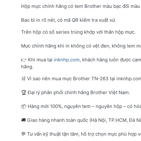
Hộp mực chính hãng có tem Brother màu bạc đổi màu 
Bao bì in rõ nét, có mã QR kiểm tra xuất xứ.
Trên hộp có số series trùng khớp với thân hộp mực.
Mực chính hãng khi in không có vệt đen, không lem mà
👉 Khi mua tại
inknhp.com
, khách hàng luôn được cam
hãng.
🛒 Vì sao nên mua mực Brother TN-263 tại inknhp.co
🏆 Đại lý phân phối chính hãng Brother Việt Nam.
📦 Hàng mới 100%, nguyên tem – nguyên hộp – có hó
🚚 Giao hàng nhanh toàn quốc (Hà Nội, TP.HCM, Đà Nẵ
💬 Tư vấn kỹ thuật tận tâm, hỗ trợ chọn mực phù hợp 