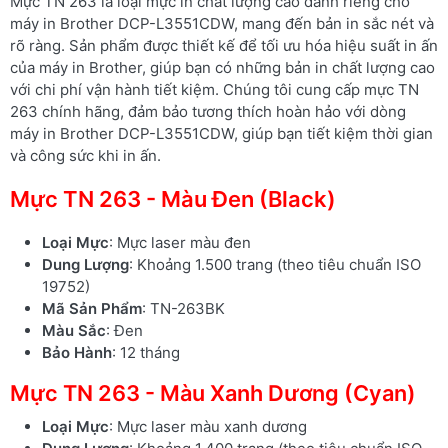
Mực TN 263 là loại mực in chất lượng cao dành riêng cho
máy in Brother DCP-L3551CDW, mang đến bản in sắc nét và
rõ ràng. Sản phẩm được thiết kế để tối ưu hóa hiệu suất in ấn
của máy in Brother, giúp bạn có những bản in chất lượng cao
với chi phí vận hành tiết kiệm. Chúng tôi cung cấp mực TN
263 chính hãng, đảm bảo tương thích hoàn hảo với dòng
máy in Brother DCP-L3551CDW, giúp bạn tiết kiệm thời gian
và công sức khi in ấn.
Mực TN 263 - Màu Đen (Black)
Loại Mực
: Mực laser màu đen
Dung Lượng
: Khoảng 1.500 trang (theo tiêu chuẩn ISO
19752)
Mã Sản Phẩm
: TN-263BK
Màu Sắc
: Đen
Bảo Hành
: 12 tháng
Mực TN 263 - Màu Xanh Dương (Cyan)
Loại Mực
: Mực laser màu xanh dương