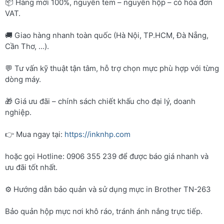
📦 Hàng mới 100%, nguyên tem – nguyên hộp – có hóa đơn
VAT.
🚚 Giao hàng nhanh toàn quốc (Hà Nội, TP.HCM, Đà Nẵng,
Cần Thơ, …).
💬 Tư vấn kỹ thuật tận tâm, hỗ trợ chọn mực phù hợp với từng
dòng máy.
🎁 Giá ưu đãi – chính sách chiết khấu cho đại lý, doanh
nghiệp.
👉 Mua ngay tại:
https://inknhp.com
hoặc gọi Hotline: 0906 355 239 để được báo giá nhanh và
ưu đãi tốt nhất.
⚙️ Hướng dẫn bảo quản và sử dụng mực in Brother TN-263
Bảo quản hộp mực nơi khô ráo, tránh ánh nắng trực tiếp.