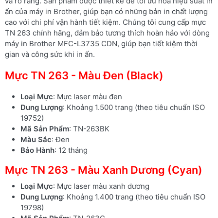
và rõ ràng. Sản phẩm được thiết kế để tối ưu hóa hiệu suất in
ấn của máy in Brother, giúp bạn có những bản in chất lượng
cao với chi phí vận hành tiết kiệm. Chúng tôi cung cấp mực
TN 263 chính hãng, đảm bảo tương thích hoàn hảo với dòng
máy in Brother MFC-L3735 CDN, giúp bạn tiết kiệm thời
gian và công sức khi in ấn.
Mực TN 263 - Màu Đen (Black)
Loại Mực
: Mực laser màu đen
Dung Lượng
: Khoảng 1.500 trang (theo tiêu chuẩn ISO
19752)
Mã Sản Phẩm
: TN-263BK
Màu Sắc
: Đen
Bảo Hành
: 12 tháng
Mực TN 263 - Màu Xanh Dương (Cyan)
Loại Mực
: Mực laser màu xanh dương
Dung Lượng
: Khoảng 1.400 trang (theo tiêu chuẩn ISO
19798)