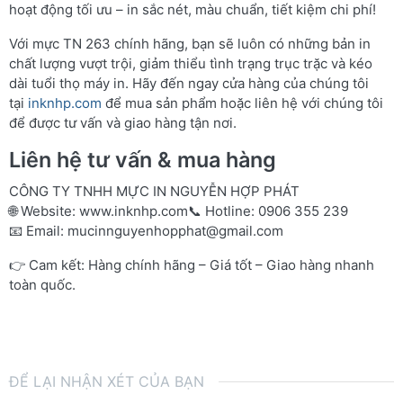
hoạt động tối ưu – in sắc nét, màu chuẩn, tiết kiệm chi phí!
Với mực TN 263 chính hãng, bạn sẽ luôn có những bản in
chất lượng vượt trội, giảm thiểu tình trạng trục trặc và kéo
dài tuổi thọ máy in. Hãy đến ngay cửa hàng của chúng tôi
tại
inknhp.com
để mua sản phẩm hoặc liên hệ với chúng tôi
để được tư vấn và giao hàng tận nơi.
Liên hệ tư vấn & mua hàng
CÔNG TY TNHH MỰC IN NGUYỄN HỢP PHÁT
🌐 Website:
www.inknhp.com
📞 Hotline: 0906 355 239
📧 Email:
mucinnguyenhopphat@gmail.com
👉 Cam kết: Hàng chính hãng – Giá tốt – Giao hàng nhanh
toàn quốc.
ĐỂ LẠI NHẬN XÉT CỦA BẠN