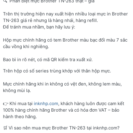
🔍 Phân biệt mực Brother TN-263 thật – giả
Trên thị trường hiện nay xuất hiện nhiều loại mực in Brother
TN-263 giá rẻ nhưng là hàng nhái, hàng refill.
Để tránh mua nhầm, bạn hãy lưu ý:
Hộp mực chính hãng có tem Brother màu bạc đổi màu 7 sắc
cầu vồng khi nghiêng.
Bao bì in rõ nét, có mã QR kiểm tra xuất xứ.
Trên hộp có số series trùng khớp với thân hộp mực.
Mực chính hãng khi in không có vệt đen, không lem màu,
không mùi lạ.
👉 Khi mua tại
inknhp.com
, khách hàng luôn được cam kết
100% hàng chính hãng Brother và có hóa đơn VAT – bảo
hành theo hãng.
🛒 Vì sao nên mua mực Brother TN-263 tại inknhp.com?