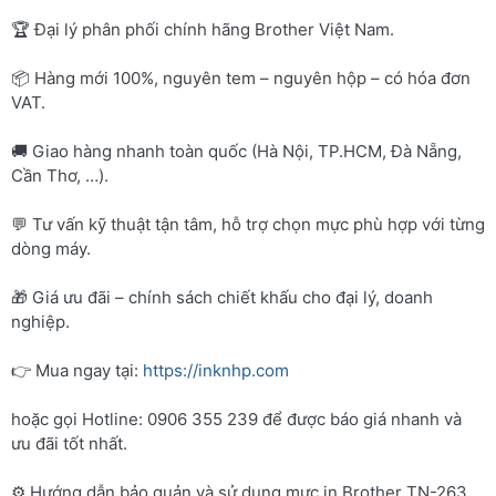
🏆 Đại lý phân phối chính hãng Brother Việt Nam.
📦 Hàng mới 100%, nguyên tem – nguyên hộp – có hóa đơn
VAT.
🚚 Giao hàng nhanh toàn quốc (Hà Nội, TP.HCM, Đà Nẵng,
Cần Thơ, …).
💬 Tư vấn kỹ thuật tận tâm, hỗ trợ chọn mực phù hợp với từng
dòng máy.
🎁 Giá ưu đãi – chính sách chiết khấu cho đại lý, doanh
nghiệp.
👉 Mua ngay tại:
https://inknhp.com
hoặc gọi Hotline: 0906 355 239 để được báo giá nhanh và
ưu đãi tốt nhất.
⚙️ Hướng dẫn bảo quản và sử dụng mực in Brother TN-263