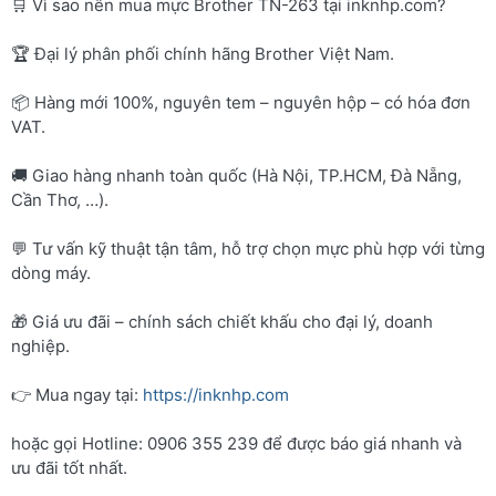
🛒 Vì sao nên mua mực Brother TN-263 tại inknhp.com?
🏆 Đại lý phân phối chính hãng Brother Việt Nam.
📦 Hàng mới 100%, nguyên tem – nguyên hộp – có hóa đơn
VAT.
🚚 Giao hàng nhanh toàn quốc (Hà Nội, TP.HCM, Đà Nẵng,
Cần Thơ, …).
💬 Tư vấn kỹ thuật tận tâm, hỗ trợ chọn mực phù hợp với từng
dòng máy.
🎁 Giá ưu đãi – chính sách chiết khấu cho đại lý, doanh
nghiệp.
👉 Mua ngay tại:
https://inknhp.com
hoặc gọi Hotline: 0906 355 239 để được báo giá nhanh và
ưu đãi tốt nhất.