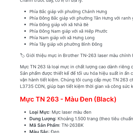
Chánh trước đây, có vị trí địa lý:
Phía Bắc giáp với phường Chánh Hưng
Phía Đông Bắc giáp với phường Tân Hưng với ranh 
Phía Đông giáp với xã Nhà Bè
Phía Đông Nam giáp với xã Hiệp Phước
Phía Nam giáp với xã Hưng Long
Phía Tây giáp với phường Bình Đông
🏷️ Giới thiệu mực in Brother TN-263 laser màu chính
Mực TN 263 là loại mực in chất lượng cao dành riêng
Sản phẩm được thiết kế để tối ưu hóa hiệu suất in ấn c
vận hành tiết kiệm. Chúng tôi cung cấp mực TN 263 c
L3735 CDN, giúp bạn tiết kiệm thời gian và công sức kh
Mực TN 263 - Màu Đen (Black)
Loại Mực
: Mực laser màu đen
Dung Lượng
: Khoảng 1.500 trang (theo tiêu chuẩ
Mã Sản Phẩm
: TN-263BK
Màu Sắc
: Đen