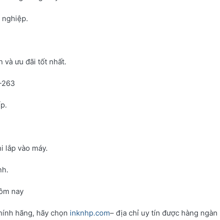
h nghiệp.
và ưu đãi tốt nhất.
N-263
p.
i lắp vào máy.
nh.
hôm nay
hính hãng, hãy chọn
inknhp.com
– địa chỉ uy tín được hàng ngàn