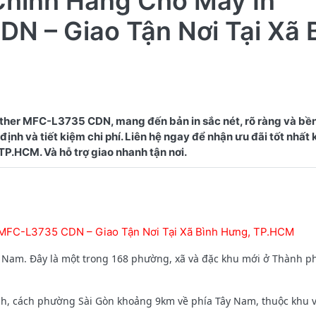
Chính Hãng Cho Máy In
N – Giao Tận Nơi Tại Xã 
ther MFC-L3735 CDN, mang đến bản in sắc nét, rõ ràng và bề
ịnh và tiết kiệm chi phí. Liên hệ ngay để nhận ưu đãi tốt nhất
 MFC-L3735 CDN – Giao Tận Nơi Tại Xã Bình Hưng, TP.HCM
t Nam. Đây là một trong 168 phường, xã và đặc khu mới ở Thành p
h, cách phường Sài Gòn khoảng 9km về phía Tây Nam, thuộc khu 