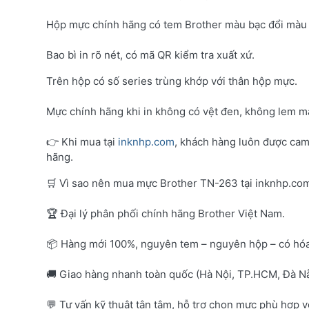
Hộp mực chính hãng có tem Brother màu bạc đổi màu 
Bao bì in rõ nét, có mã QR kiểm tra xuất xứ.
Trên hộp có số series trùng khớp với thân hộp mực.
Mực chính hãng khi in không có vệt đen, không lem mà
👉 Khi mua tại
inknhp.com
, khách hàng luôn được cam
hãng.
🛒 Vì sao nên mua mực Brother TN-263 tại inknhp.co
🏆 Đại lý phân phối chính hãng Brother Việt Nam.
📦 Hàng mới 100%, nguyên tem – nguyên hộp – có hó
🚚 Giao hàng nhanh toàn quốc (Hà Nội, TP.HCM, Đà Nẵ
💬 Tư vấn kỹ thuật tận tâm, hỗ trợ chọn mực phù hợp 