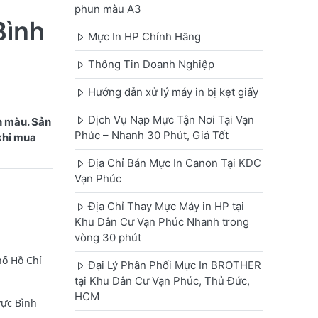
phun màu A3
Bình
Mực In HP Chính Hãng
Thông Tin Doanh Nghiệp
Hướng dẫn xử lý máy in bị kẹt giấy
Dịch Vụ Nạp Mực Tận Nơi Tại Vạn
n màu. Sản
Phúc – Nhanh 30 Phút, Giá Tốt
 khi mua
Địa Chỉ Bán Mực In Canon Tại KDC
Vạn Phúc
Địa Chỉ Thay Mực Máy in HP tại
Khu Dân Cư Vạn Phúc Nhanh trong
vòng 30 phút
hố Hồ Chí
Đại Lý Phân Phối Mực In BROTHER
tại Khu Dân Cư Vạn Phúc, Thủ Đức,
HCM
vực Bình