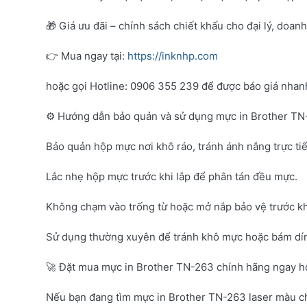
🎁 Giá ưu đãi – chính sách chiết khấu cho đại lý, doan
👉 Mua ngay tại:
https://inknhp.com
hoặc gọi Hotline: 0906 355 239 để được báo giá nhanh 
⚙️ Hướng dẫn bảo quản và sử dụng mực in Brother T
Bảo quản hộp mực nơi khô ráo, tránh ánh nắng trực tiế
Lắc nhẹ hộp mực trước khi lắp để phân tán đều mực.
Không chạm vào trống từ hoặc mở nắp bảo vệ trước kh
Sử dụng thường xuyên để tránh khô mực hoặc bám dí
🚀 Đặt mua mực in Brother TN-263 chính hãng ngay 
Nếu bạn đang tìm mực in Brother TN-263 laser màu c