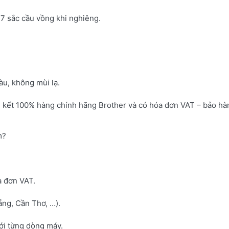
7 sắc cầu vồng khi nghiêng.
u, không mùi lạ.
 kết 100% hàng chính hãng Brother và có hóa đơn VAT – bảo hà
m?
a đơn VAT.
ng, Cần Thơ, …).
với từng dòng máy.