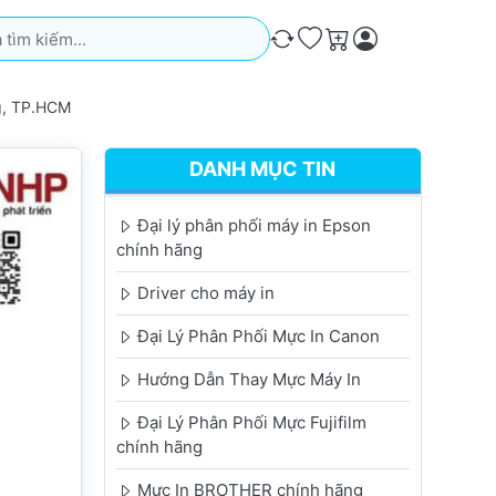
iếm. Kết quả sẽ tự động xuất hiện khi bạn nhập. Nhấn phím Ente
So sánh
Ưa thích
Giỏ hàng
g, TP.HCM
DANH MỤC TIN
Đại lý phân phối máy in Epson
chính hãng
Driver cho máy in
Đại Lý Phân Phối Mực In Canon
Hướng Dẫn Thay Mực Máy In
Đại Lý Phân Phối Mực Fujifilm
chính hãng
Mực In BROTHER chính hãng