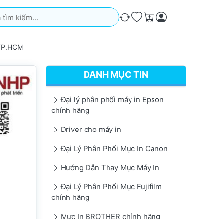
iếm. Kết quả sẽ tự động xuất hiện khi bạn nhập. Nhấn phím Ente
So sánh
Ưa thích
Giỏ hàng
 TP.HCM
DANH MỤC TIN
Đại lý phân phối máy in Epson
chính hãng
Driver cho máy in
Đại Lý Phân Phối Mực In Canon
Hướng Dẫn Thay Mực Máy In
Đại Lý Phân Phối Mực Fujifilm
chính hãng
Mực In BROTHER chính hãng