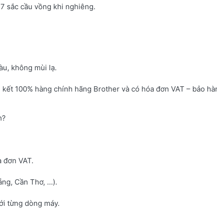
7 sắc cầu vồng khi nghiêng.
u, không mùi lạ.
 kết 100% hàng chính hãng Brother và có hóa đơn VAT – bảo hà
m?
a đơn VAT.
ng, Cần Thơ, …).
với từng dòng máy.