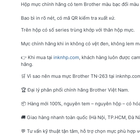
Hộp mực chính hãng có tem Brother màu bạc đổi màu 
Bao bì in rõ nét, có mã QR kiểm tra xuất xứ.
Trên hộp có số series trùng khớp với thân hộp mực.
Mực chính hãng khi in không có vệt đen, không lem mà
👉 Khi mua tại
inknhp.com
, khách hàng luôn được cam
hãng.
🛒 Vì sao nên mua mực Brother TN-263 tại inknhp.co
🏆 Đại lý phân phối chính hãng Brother Việt Nam.
📦 Hàng mới 100%, nguyên tem – nguyên hộp – có hó
🚚 Giao hàng nhanh toàn quốc (Hà Nội, TP.HCM, Đà Nẵ
💬 Tư vấn kỹ thuật tận tâm, hỗ trợ chọn mực phù hợp 