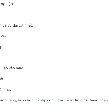
h nghiệp.
và ưu đãi tốt nhất.
N-263
p.
i lắp vào máy.
nh.
hôm nay
hính hãng, hãy chọn
inknhp.com
– địa chỉ uy tín được hàng ngàn