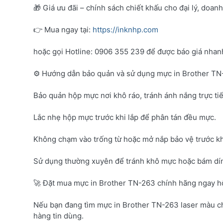
🎁 Giá ưu đãi – chính sách chiết khấu cho đại lý, doan
👉 Mua ngay tại:
https://inknhp.com
hoặc gọi Hotline: 0906 355 239 để được báo giá nhanh 
⚙️ Hướng dẫn bảo quản và sử dụng mực in Brother T
Bảo quản hộp mực nơi khô ráo, tránh ánh nắng trực tiế
Lắc nhẹ hộp mực trước khi lắp để phân tán đều mực.
Không chạm vào trống từ hoặc mở nắp bảo vệ trước kh
Sử dụng thường xuyên để tránh khô mực hoặc bám dí
🚀 Đặt mua mực in Brother TN-263 chính hãng ngay 
Nếu bạn đang tìm mực in Brother TN-263 laser màu c
hàng tin dùng.