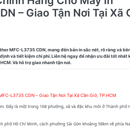
Chính Hãng Cho Máy In
N – Giao Tận Nơi Tại Xã 
ther MFC-L3735 CDN, mang đến bản in sắc nét, rõ ràng và bề
ịnh và tiết kiệm chi phí. Liên hệ ngay để nhận ưu đãi tốt nhất
 MFC-L3735 CDN – Giao Tận Nơi Tại Xã Cần Giờ, TP.HCM
am. Đây là một trong 168 phường, xã và đặc khu mới ở Thành phố 
nh phố Hồ Chí Minh, cách phường Sài Gòn khoảng 58km về phía N