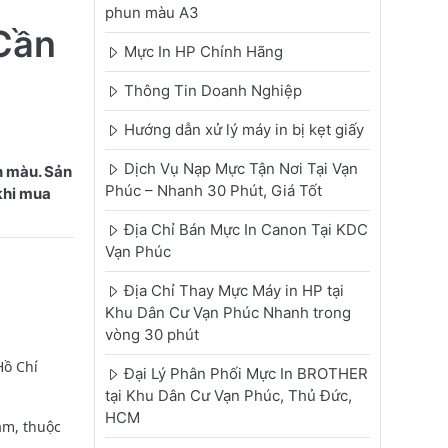
phun màu A3
Cần
Mực In HP Chính Hãng
Thông Tin Doanh Nghiệp
Hướng dẫn xử lý máy in bị kẹt giấy
Dịch Vụ Nạp Mực Tận Nơi Tại Vạn
n màu. Sản
Phúc – Nhanh 30 Phút, Giá Tốt
 khi mua
Địa Chỉ Bán Mực In Canon Tại KDC
Vạn Phúc
Địa Chỉ Thay Mực Máy in HP tại
Khu Dân Cư Vạn Phúc Nhanh trong
vòng 30 phút
Hồ Chí
Đại Lý Phân Phối Mực In BROTHER
tại Khu Dân Cư Vạn Phúc, Thủ Đức,
HCM
am, thuộc