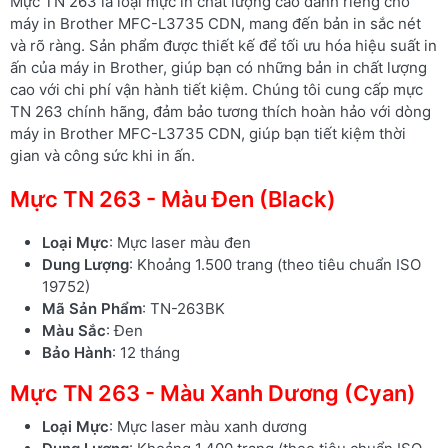
Mực TN 263 là loại mực in chất lượng cao dành riêng cho
máy in Brother MFC-L3735 CDN, mang đến bản in sắc nét
và rõ ràng. Sản phẩm được thiết kế để tối ưu hóa hiệu suất in
ấn của máy in Brother, giúp bạn có những bản in chất lượng
cao với chi phí vận hành tiết kiệm. Chúng tôi cung cấp mực
TN 263 chính hãng, đảm bảo tương thích hoàn hảo với dòng
máy in Brother MFC-L3735 CDN, giúp bạn tiết kiệm thời
gian và công sức khi in ấn.
Mực TN 263 - Màu Đen (Black)
Loại Mực
: Mực laser màu đen
Dung Lượng
: Khoảng 1.500 trang (theo tiêu chuẩn ISO
19752)
Mã Sản Phẩm
: TN-263BK
Màu Sắc
: Đen
Bảo Hành
: 12 tháng
Mực TN 263 - Màu Xanh Dương (Cyan)
Loại Mực
: Mực laser màu xanh dương