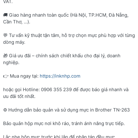
VAT.
🚚 Giao hàng nhanh toàn quốc (Hà Nội, TP.HCM, Đà Nẵng,
Cần Thơ, …).
💬 Tư vấn kỹ thuật tận tâm, hỗ trợ chọn mực phù hợp với từng
dòng máy.
🎁 Giá ưu đãi – chính sách chiết khấu cho đại lý, doanh
nghiệp.
👉 Mua ngay tại:
https://inknhp.com
hoặc gọi Hotline: 0906 355 239 để được báo giá nhanh và
ưu đãi tốt nhất.
⚙️ Hướng dẫn bảo quản và sử dụng mực in Brother TN-263
Bảo quản hộp mực nơi khô ráo, tránh ánh nắng trực tiếp.
Lắc nhẹ hộp mực trước khi lắp để phân tán đều mực.