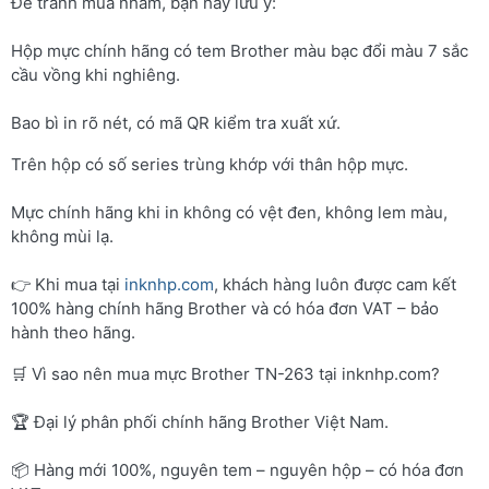
Để tránh mua nhầm, bạn hãy lưu ý:
Hộp mực chính hãng có tem Brother màu bạc đổi màu 7 sắc
cầu vồng khi nghiêng.
Bao bì in rõ nét, có mã QR kiểm tra xuất xứ.
Trên hộp có số series trùng khớp với thân hộp mực.
Mực chính hãng khi in không có vệt đen, không lem màu,
không mùi lạ.
👉 Khi mua tại
inknhp.com
, khách hàng luôn được cam kết
100% hàng chính hãng Brother và có hóa đơn VAT – bảo
hành theo hãng.
🛒 Vì sao nên mua mực Brother TN-263 tại inknhp.com?
🏆 Đại lý phân phối chính hãng Brother Việt Nam.
📦 Hàng mới 100%, nguyên tem – nguyên hộp – có hóa đơn