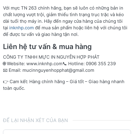
Với mực TN 263 chính hãng, bạn sẽ luôn có những bản in
chất lượng vượt trội, giảm thiểu tình trạng trục trặc và kéo
dài tuổi thọ máy in. Hãy đến ngay cửa hàng của chúng tôi
tại
inknhp.com
để mua sản phẩm hoặc liên hệ với chúng tôi
để được tư vấn và giao hàng tận nơi.
Liên hệ tư vấn & mua hàng
CÔNG TY TNHH MỰC IN NGUYỄN HỢP PHÁT
🌐 Website:
www.inknhp.com
📞 Hotline: 0906 355 239
📧 Email:
mucinnguyenhopphat@gmail.com
👉 Cam kết: Hàng chính hãng – Giá tốt – Giao hàng nhanh
toàn quốc.
ĐỂ LẠI NHẬN XÉT CỦA BẠN