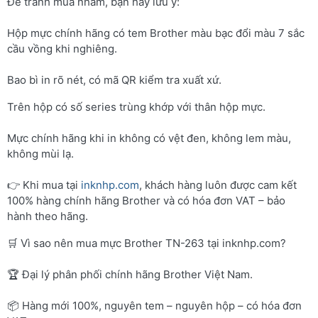
Để tránh mua nhầm, bạn hãy lưu ý:
Hộp mực chính hãng có tem Brother màu bạc đổi màu 7 sắc
cầu vồng khi nghiêng.
Bao bì in rõ nét, có mã QR kiểm tra xuất xứ.
Trên hộp có số series trùng khớp với thân hộp mực.
Mực chính hãng khi in không có vệt đen, không lem màu,
không mùi lạ.
👉 Khi mua tại
inknhp.com
, khách hàng luôn được cam kết
100% hàng chính hãng Brother và có hóa đơn VAT – bảo
hành theo hãng.
🛒 Vì sao nên mua mực Brother TN-263 tại inknhp.com?
🏆 Đại lý phân phối chính hãng Brother Việt Nam.
📦 Hàng mới 100%, nguyên tem – nguyên hộp – có hóa đơn