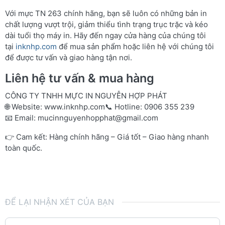
Với mực TN 263 chính hãng, bạn sẽ luôn có những bản in
chất lượng vượt trội, giảm thiểu tình trạng trục trặc và kéo
dài tuổi thọ máy in. Hãy đến ngay cửa hàng của chúng tôi
tại
inknhp.com
để mua sản phẩm hoặc liên hệ với chúng tôi
để được tư vấn và giao hàng tận nơi.
Liên hệ tư vấn & mua hàng
CÔNG TY TNHH MỰC IN NGUYỄN HỢP PHÁT
🌐 Website:
www.inknhp.com
📞 Hotline: 0906 355 239
📧 Email:
mucinnguyenhopphat@gmail.com
👉 Cam kết: Hàng chính hãng – Giá tốt – Giao hàng nhanh
toàn quốc.
ĐỂ LẠI NHẬN XÉT CỦA BẠN