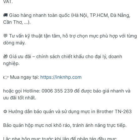
VAT.
🚚 Giao hàng nhanh toàn quốc (Hà Nội, TP.HCM, Đà Nẵng,
Cần Thơ, …).
💬 Tư vấn kỹ thuật tận tâm, hỗ trợ chọn mực phù hợp với từng
dòng máy.
🎁 Giá ưu đãi – chính sách chiết khấu cho đại lý, doanh
nghiệp.
👉 Mua ngay tại:
https://inknhp.com
hoặc gọi Hotline: 0906 355 239 để được báo giá nhanh và
ưu đãi tốt nhất.
⚙️ Hướng dẫn bảo quản và sử dụng mực in Brother TN-263
Bảo quản hộp mực nơi khô ráo, tránh ánh nắng trực tiếp.
Lắc nhẹ hộp mực trước khi lắp để phân tán đều mực.