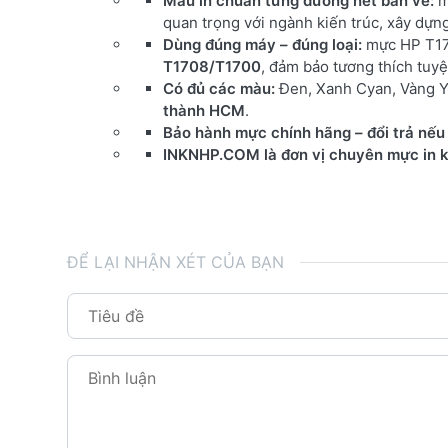
Màu in chuẩn từng đường nét bản vẽ:
m
quan trọng với ngành kiến trúc, xây dựng
Dùng đúng máy – đúng loại:
mực HP T17
T1708/T1700
, đảm bảo tương thích tuyệ
Có đủ các màu:
Đen, Xanh Cyan, Vàng Y
thành HCM
.
Bảo hành mực chính hãng – đổi trả nếu 
INKNHP.COM là đơn vị chuyên mực in kỹ
ĐỂ LẠI NHẬN XÉT CỦA BẠN