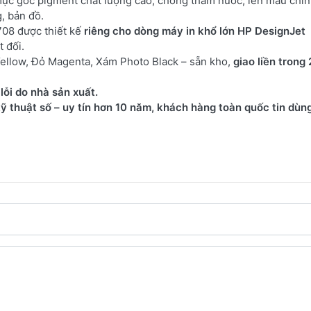
ực gốc pigment chất lượng cao, chống thấm nước, lên màu chính
, bản đồ.
08 được thiết kế
riêng cho dòng máy in khổ lớn HP DesignJet
t đối.
ellow, Đỏ Magenta, Xám Photo Black – sẵn kho,
giao liền trong 
lỗi do nhà sản xuất.
 thuật số – uy tín hơn 10 năm, khách hàng toàn quốc tin dùng