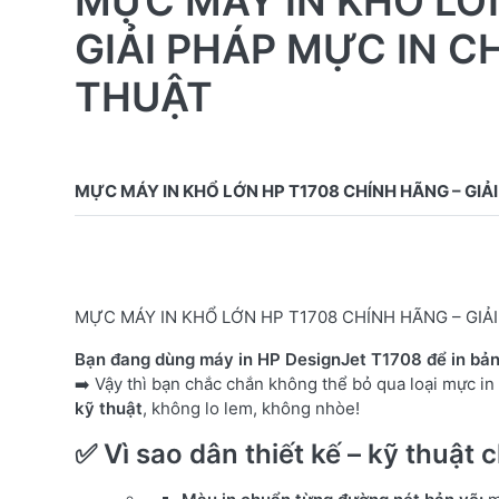
MỰC MÁY IN KHỔ LỚN
GIẢI PHÁP MỰC IN 
THUẬT
MỰC MÁY IN KHỔ LỚN HP T1708 CHÍNH HÃNG – GI
Bạn đang dùng máy in HP DesignJet T1708 để in bản 
➡️ Vậy thì bạn chắc chắn không thể bỏ qua loại mực in
kỹ thuật
, không lo lem, không nhòe!
✅
Vì sao dân thiết kế – kỹ thuậ