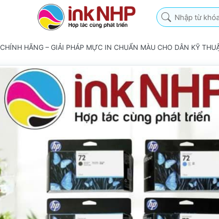
Nhập từ khóa tìm k
 CHÍNH HÃNG – GIẢI PHÁP MỰC IN CHUẨN MÀU CHO DÂN KỸ THU