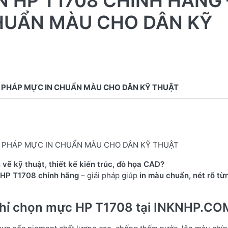
 HP T1708 CHÍNH HÃNG 
CHUẨN MÀU CHO DÂN KỸ
ẢI PHÁP MỰC IN CHUẨN MÀU CHO DÂN KỸ THUẬT
vẽ kỹ thuật, thiết kế kiến trúc, đồ họa CAD?
HP T1708 chính hãng
– giải pháp giúp
in màu chuẩn, nét rõ từn
t chỉ chọn mực HP T1708 tại INKNHP.CO