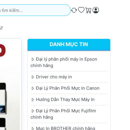
iếm. Kết quả sẽ tự động xuất hiện khi bạn nhập. Nhấn phím Ente
So sánh
Ưa thích
Giỏ hàng
ẬT
DANH MỤC TIN
Đại lý phân phối máy in Epson
chính hãng
Driver cho máy in
Đại Lý Phân Phối Mực In Canon
Hướng Dẫn Thay Mực Máy In
Đại Lý Phân Phối Mực Fujifilm
chính hãng
Mực In BROTHER chính hãng