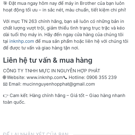
🎯 Đặt mua ngay hôm nay để máy in Brother của bạn luôn
hoạt động tối ưu – in sắc nét, màu chuẩn, tiết kiệm chi phí!
Với mực TN 263 chính hãng, bạn sẽ luôn có những bản in
chất lượng vượt trội, giảm thiểu tình trạng trục trặc và kéo
dài tuổi thọ máy in. Hãy đến ngay cửa hàng của chúng tôi
tại
inknhp.com
để mua sản phẩm hoặc liên hệ với chúng tôi
để được tư vấn và giao hàng tận nơi.
Liên hệ tư vấn & mua hàng
CÔNG TY TNHH MỰC IN NGUYỄN HỢP PHÁT
🌐 Website:
www.inknhp.com
📞 Hotline: 0906 355 239
📧 Email:
mucinnguyenhopphat@gmail.com
👉 Cam kết: Hàng chính hãng – Giá tốt – Giao hàng nhanh
toàn quốc.
ĐỂ LẠI NHẬN XÉT CỦA BẠN