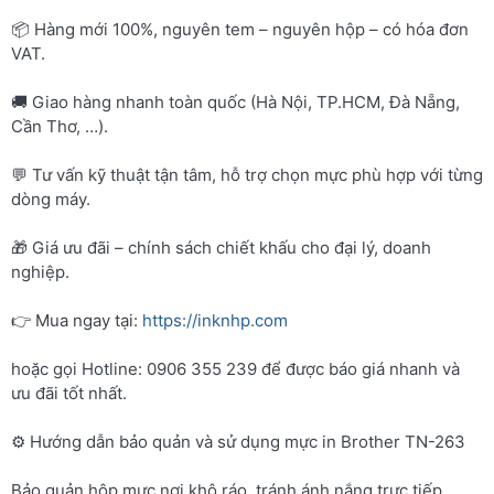
📦 Hàng mới 100%, nguyên tem – nguyên hộp – có hóa đơn
VAT.
🚚 Giao hàng nhanh toàn quốc (Hà Nội, TP.HCM, Đà Nẵng,
Cần Thơ, …).
💬 Tư vấn kỹ thuật tận tâm, hỗ trợ chọn mực phù hợp với từng
dòng máy.
🎁 Giá ưu đãi – chính sách chiết khấu cho đại lý, doanh
nghiệp.
👉 Mua ngay tại:
https://inknhp.com
hoặc gọi Hotline: 0906 355 239 để được báo giá nhanh và
ưu đãi tốt nhất.
⚙️ Hướng dẫn bảo quản và sử dụng mực in Brother TN-263
Bảo quản hộp mực nơi khô ráo, tránh ánh nắng trực tiếp.