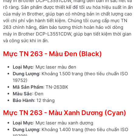
máy in Brother DCP-L3551CDW, mang đến bản in sắc nét và
rõ ràng. Sản phẩm được thiết kế để tối ưu hóa hiệu suất in ấn
của máy in Brother, giúp bạn có những bản in chất lượng cao
với chi phí vận hành tiết kiệm. Chúng tôi cung cấp mực TN
263 chính hãng, đảm bảo tương thích hoàn hảo với dòng
máy in Brother DCP-L3551CDW, giúp bạn tiết kiệm thời gian
và công sức khi in ấn.
Mực TN 263 - Màu Đen (Black)
Loại Mực
: Mực laser màu đen
Dung Lượng
: Khoảng 1.500 trang (theo tiêu chuẩn ISO
19752)
Mã Sản Phẩm
: TN-263BK
Màu Sắc
: Đen
Bảo Hành
: 12 tháng
Mực TN 263 - Màu Xanh Dương (Cyan)
Loại Mực
: Mực laser màu xanh dương
Dung Lượng
: Khoảng 1.400 trang (theo tiêu chuẩn ISO