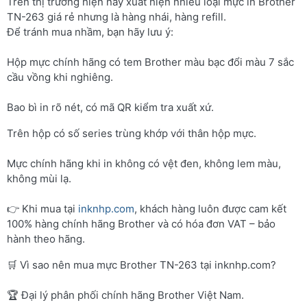
Trên thị trường hiện nay xuất hiện nhiều loại mực in Brother
TN-263 giá rẻ nhưng là hàng nhái, hàng refill.
Để tránh mua nhầm, bạn hãy lưu ý:
Hộp mực chính hãng có tem Brother màu bạc đổi màu 7 sắc
cầu vồng khi nghiêng.
Bao bì in rõ nét, có mã QR kiểm tra xuất xứ.
Trên hộp có số series trùng khớp với thân hộp mực.
Mực chính hãng khi in không có vệt đen, không lem màu,
không mùi lạ.
👉 Khi mua tại
inknhp.com
, khách hàng luôn được cam kết
100% hàng chính hãng Brother và có hóa đơn VAT – bảo
hành theo hãng.
🛒 Vì sao nên mua mực Brother TN-263 tại inknhp.com?
🏆 Đại lý phân phối chính hãng Brother Việt Nam.