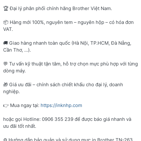
🏆 Đại lý phân phối chính hãng Brother Việt Nam.
📦 Hàng mới 100%, nguyên tem – nguyên hộp – có hóa đơn
VAT.
🚚 Giao hàng nhanh toàn quốc (Hà Nội, TP.HCM, Đà Nẵng,
Cần Thơ, …).
💬 Tư vấn kỹ thuật tận tâm, hỗ trợ chọn mực phù hợp với từng
dòng máy.
🎁 Giá ưu đãi – chính sách chiết khấu cho đại lý, doanh
nghiệp.
👉 Mua ngay tại:
https://inknhp.com
hoặc gọi Hotline: 0906 355 239 để được báo giá nhanh và
ưu đãi tốt nhất.
⚙️ Hướng dẫn bảo quản và sử dụng mực in Brother TN-263