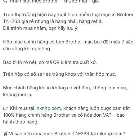
🔍 Phân biệt mực Brother TN-263 thật – giả
Trên thị trường hiện nay xuất hiện nhiều loại mực in Brother
TN-263 giá rẻ nhưng là hàng nhái, hàng refill.
Để tránh mua nhầm, bạn hãy lưu ý:
Hộp mực chính hãng có tem Brother màu bạc đổi màu 7 sắc
cầu vồng khi nghiêng.
Bao bì in rõ nét, có mã QR kiểm tra xuất xứ.
Trên hộp có số series trùng khớp với thân hộp mực.
Mực chính hãng khi in không có vệt đen, không lem màu,
không mùi lạ.
👉 Khi mua tại
inknhp.com
, khách hàng luôn được cam kết
100% hàng chính hãng Brother và có hóa đơn VAT – bảo
hành theo hãng.
🛒 Vì sao nên mua mực Brother TN-263 tại inknhp.com?