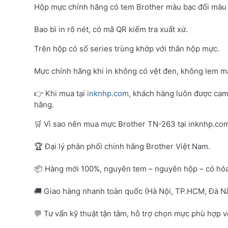
Hộp mực chính hãng có tem Brother màu bạc đổi màu 
Bao bì in rõ nét, có mã QR kiểm tra xuất xứ.
Trên hộp có số series trùng khớp với thân hộp mực.
Mực chính hãng khi in không có vệt đen, không lem mà
👉 Khi mua tại
inknhp.com
, khách hàng luôn được cam
hãng.
🛒 Vì sao nên mua mực Brother TN-263 tại inknhp.co
🏆 Đại lý phân phối chính hãng Brother Việt Nam.
📦 Hàng mới 100%, nguyên tem – nguyên hộp – có hó
🚚 Giao hàng nhanh toàn quốc (Hà Nội, TP.HCM, Đà Nẵ
💬 Tư vấn kỹ thuật tận tâm, hỗ trợ chọn mực phù hợp 