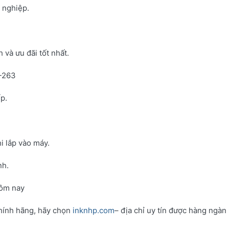
h nghiệp.
và ưu đãi tốt nhất.
N-263
p.
i lắp vào máy.
nh.
hôm nay
hính hãng, hãy chọn
inknhp.com
– địa chỉ uy tín được hàng ngàn