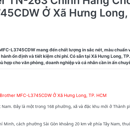
er TN-263 Chính Hãng Ch
745CDW Ở Xã Hưng Long, 
 MFC-L3745CDW mang đến chất lượng in sắc nét, màu chuẩn 
 hành ổn định và tiết kiệm chi phí. Có sẵn tại Xã Hưng Long, TP
y Brother MFC-L3745CDW Ở Xã Hưng Long, TP. HCM
t Nam. Đây là một trong 168 phường, xã và đặc khu mới ở Thành p
í Minh, cách phường Sài Gòn khoảng 20 km về phía Tây Nam, thu