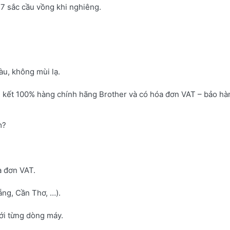
7 sắc cầu vồng khi nghiêng.
u, không mùi lạ.
 kết 100% hàng chính hãng Brother và có hóa đơn VAT – bảo hà
m?
a đơn VAT.
ng, Cần Thơ, …).
với từng dòng máy.