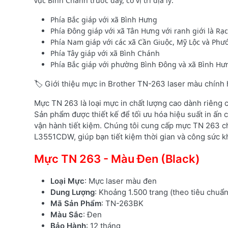
vực Bình Chánh trước đây, có vị trí địa lý:
Phía Bắc giáp với xã Bình Hưng
Phía Đông giáp với xã Tân Hưng với ranh giới là Rạ
Phía Nam giáp với các xã Cần Giuộc, Mỹ Lộc và Phướ
Phía Tây giáp với xã Bình Chánh
Phía Bắc giáp với phường Bình Đông và xã Bình Hư
🏷️ Giới thiệu mực in Brother TN-263 laser màu chính
Mực TN 263 là loại mực in chất lượng cao dành riêng
Sản phẩm được thiết kế để tối ưu hóa hiệu suất in ấn c
vận hành tiết kiệm. Chúng tôi cung cấp mực TN 263 c
L3551CDW, giúp bạn tiết kiệm thời gian và công sức kh
Mực TN 263 - Màu Đen (Black)
Loại Mực
: Mực laser màu đen
Dung Lượng
: Khoảng 1.500 trang (theo tiêu chuẩ
Mã Sản Phẩm
: TN-263BK
Màu Sắc
: Đen
Bảo Hành
: 12 tháng