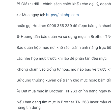
🎁 Giá ưu đãi – chính sách chiết khấu cho đại lý, doan
👉 Mua ngay tại:
https://inknhp.com
hoặc gọi Hotline: 0906 355 239 để được báo giá nhanh 
⚙️ Hướng dẫn bảo quản và sử dụng mực in Brother T
Bảo quản hộp mực nơi khô ráo, tránh ánh nắng trực tiế
Lắc nhẹ hộp mực trước khi lắp để phân tán đều mực.
Không chạm vào trống từ hoặc mở nắp bảo vệ trước kh
Sử dụng thường xuyên để tránh khô mực hoặc bám dí
🚀 Đặt mua mực in Brother TN-263 chính hãng ngay 
Nếu bạn đang tìm mực in Brother TN-263 laser màu c
hàng tin dùng.