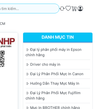
iếm. Kết quả sẽ tự động xuất hiện khi bạn nhập. Nhấn phím Ente
So sánh
Ưa thích
Giỏ hàng
HCM
DANH MỤC TIN
Đại lý phân phối máy in Epson
chính hãng
Driver cho máy in
Đại Lý Phân Phối Mực In Canon
Hướng Dẫn Thay Mực Máy In
Đại Lý Phân Phối Mực Fujifilm
chính hãng
Mực In BROTHER chính hãng