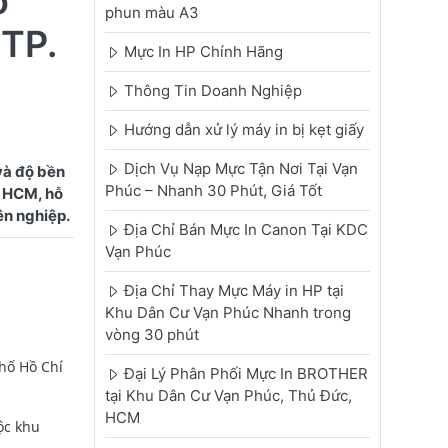
o
phun màu A3
TP.
Mực In HP Chính Hãng
Thông Tin Doanh Nghiệp
Hướng dẫn xử lý máy in bị kẹt giấy
Dịch Vụ Nạp Mực Tận Nơi Tại Vạn
và độ bền
Phúc – Nhanh 30 Phút, Giá Tốt
. HCM, hỗ
Địa Chỉ Bán Mực In Canon Tại KDC
Vạn Phúc
Địa Chỉ Thay Mực Máy in HP tại
Khu Dân Cư Vạn Phúc Nhanh trong
vòng 30 phút
hố Hồ Chí
Đại Lý Phân Phối Mực In BROTHER
tại Khu Dân Cư Vạn Phúc, Thủ Đức,
HCM
ộc khu