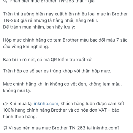
🔍 Phân biệt mực Brother TN-263 thật – giả
Trên thị trường hiện nay xuất hiện nhiều loại mực in Brother
TN-263 giá rẻ nhưng là hàng nhái, hàng refill.
Để tránh mua nhầm, bạn hãy lưu ý:
Hộp mực chính hãng có tem Brother màu bạc đổi màu 7 sắc
cầu vồng khi nghiêng.
Bao bì in rõ nét, có mã QR kiểm tra xuất xứ.
Trên hộp có số series trùng khớp với thân hộp mực.
Mực chính hãng khi in không có vệt đen, không lem màu,
không mùi lạ.
👉 Khi mua tại
inknhp.com
, khách hàng luôn được cam kết
100% hàng chính hãng Brother và có hóa đơn VAT – bảo
hành theo hãng.
🛒 Vì sao nên mua mực Brother TN-263 tại inknhp.com?