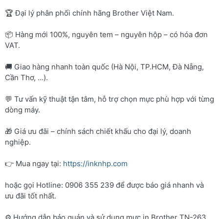
🏆 Đại lý phân phối chính hãng Brother Việt Nam.
📦 Hàng mới 100%, nguyên tem – nguyên hộp – có hóa đơn
VAT.
🚚 Giao hàng nhanh toàn quốc (Hà Nội, TP.HCM, Đà Nẵng,
Cần Thơ, …).
💬 Tư vấn kỹ thuật tận tâm, hỗ trợ chọn mực phù hợp với từng
dòng máy.
🎁 Giá ưu đãi – chính sách chiết khấu cho đại lý, doanh
nghiệp.
👉 Mua ngay tại:
https://inknhp.com
hoặc gọi Hotline: 0906 355 239 để được báo giá nhanh và
ưu đãi tốt nhất.
⚙️ Hướng dẫn bảo quản và sử dụng mực in Brother TN-263