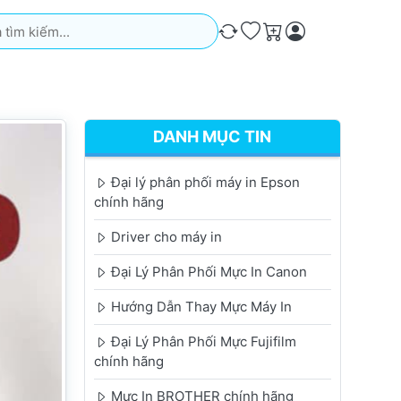
iếm. Kết quả sẽ tự động xuất hiện khi bạn nhập. Nhấn phím Ente
So sánh
Ưa thích
Giỏ hàng
DANH MỤC TIN
Đại lý phân phối máy in Epson
chính hãng
Driver cho máy in
Đại Lý Phân Phối Mực In Canon
Hướng Dẫn Thay Mực Máy In
Đại Lý Phân Phối Mực Fujifilm
chính hãng
Mực In BROTHER chính hãng