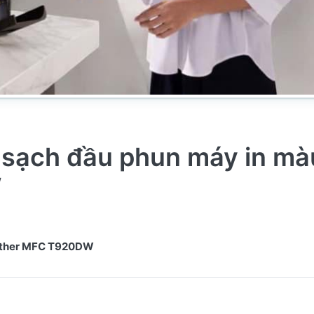
 sạch đầu phun máy in mà
W
rother MFC T920DW