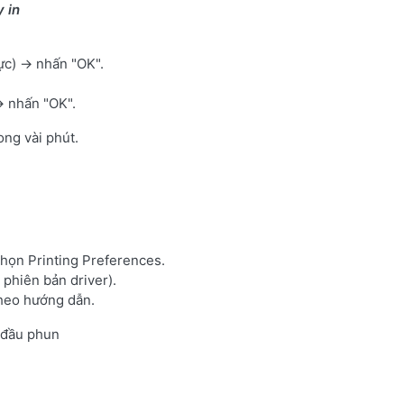
y in
ực) → nhấn "OK".
→ nhấn "OK".
ong vài phút.
ọn Printing Preferences.
phiên bản driver).
heo hướng dẫn.
a đầu phun