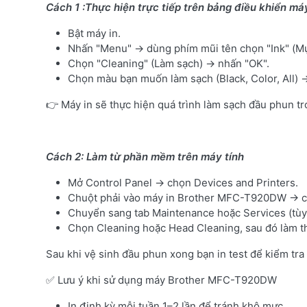
Cách 1 :Thực hiện trực tiếp trên bảng điều khiển má
Bật máy in.
Nhấn "Menu" → dùng phím mũi tên chọn "Ink" (M
Chọn "Cleaning" (Làm sạch) → nhấn "OK".
Chọn màu bạn muốn làm sạch (Black, Color, All) 
👉 Máy in sẽ thực hiện quá trình làm sạch đầu phun tr
Cách 2: Làm từ phần mềm trên máy tính
Mở Control Panel → chọn Devices and Printers.
Chuột phải vào máy in Brother MFC-T920DW → ch
Chuyển sang tab Maintenance hoặc Services (tùy 
Chọn Cleaning hoặc Head Cleaning, sau đó làm t
Sau khi vệ sinh đầu phun xong bạn in test để kiểm tr
✅ Lưu ý khi sử dụng máy Brother MFC-T920DW
In định kỳ mỗi tuần 1–2 lần để tránh khô mực.