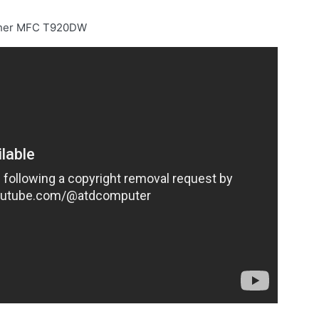
other MFC T920DW