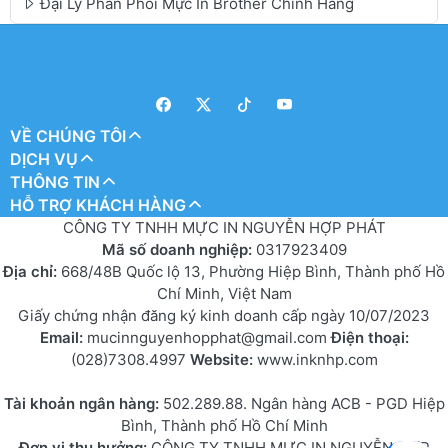
Đại Lý Phân Phối Mực In Brother Chính Hãng
VỀ CHÚNG TÔI
DỊCH VỤ
THÔNG TIN
HỖ TRỢ KHÁCH HÀNG
CÔNG TY TNHH MỰC IN NGUYỄN HỢP PHÁT
Mã số doanh nghiệp:
0317923409
Địa chỉ:
668/48B Quốc lộ 13, Phường Hiệp Bình, Thành phố Hồ
Chí Minh, Việt Nam
Giấy chứng nhận đăng ký kinh doanh cấp ngày 10/07/2023
Email:
mucinnguyenhopphat@gmail.com
Điện thoại:
(028)7308.4997
Website:
www.inknhp.com
Tài khoản ngân hàng:
502.289.88. Ngân hàng ACB - PGD Hiệp
Bình, Thành phố Hồ Chí Minh
Đơn vị thụ hưởng:
CÔNG TY TNHH MỰC IN NGUYỄN HỢP