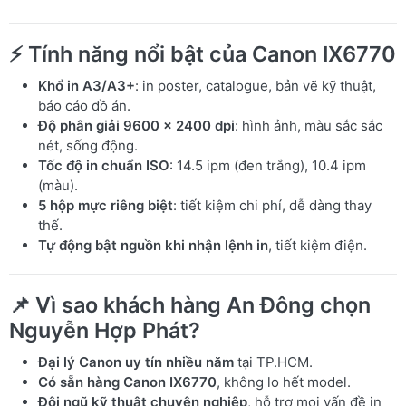
⚡ Tính năng nổi bật của Canon IX6770
Khổ in A3/A3+
: in poster, catalogue, bản vẽ kỹ thuật,
báo cáo đồ án.
Độ phân giải 9600 x 2400 dpi
: hình ảnh, màu sắc sắc
nét, sống động.
Tốc độ in chuẩn ISO
: 14.5 ipm (đen trắng), 10.4 ipm
(màu).
5 hộp mực riêng biệt
: tiết kiệm chi phí, dễ dàng thay
thế.
Tự động bật nguồn khi nhận lệnh in
, tiết kiệm điện.
📌 Vì sao khách hàng An Đông chọn
Nguyễn Hợp Phát?
Đại lý Canon uy tín nhiều năm
tại TP.HCM.
Có sẵn hàng Canon IX6770
, không lo hết model.
Đội ngũ kỹ thuật chuyên nghiệp
, hỗ trợ mọi vấn đề in