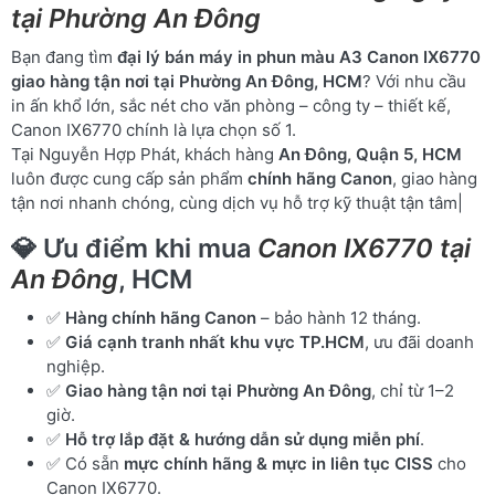
tại Phường An Đông
Bạn đang tìm
đại lý bán máy in phun màu A3 Canon IX6770
giao hàng tận nơi tại Phường An Đông, HCM
? Với nhu cầu
in ấn khổ lớn, sắc nét cho văn phòng – công ty – thiết kế,
Canon IX6770 chính là lựa chọn số 1.
Tại Nguyễn Hợp Phát, khách hàng
An Đông, Quận 5, HCM
luôn được cung cấp sản phẩm
chính hãng Canon
, giao hàng
tận nơi nhanh chóng, cùng dịch vụ hỗ trợ kỹ thuật tận tâm|
💎 Ưu điểm khi mua
Canon IX6770 tại
An Đông
, HCM
✅
Hàng chính hãng Canon
– bảo hành 12 tháng.
✅
Giá cạnh tranh nhất khu vực TP.HCM
, ưu đãi doanh
nghiệp.
✅
Giao hàng tận nơi tại Phường An Đông
, chỉ từ 1–2
giờ.
✅
Hỗ trợ lắp đặt & hướng dẫn sử dụng miễn phí
.
✅ Có sẵn
mực chính hãng & mực in liên tục CISS
cho
Canon IX6770.