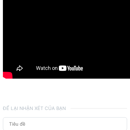
ĐỂ LẠI NHẬN XÉT CỦA BẠN